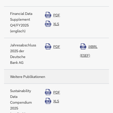
Financial Data
PDF
PDF
Supplement
XLS
Q4/FY2025
XLSX
(englisch)
Jahresabschluss
PDF
iXBRL
PDF
ZIP
2025 der
(ESEF)
Deutsche
Bank AG
Weitere Publikationen
Sustainability
PDF
PDF
Data
XLS
Compendium
XLS
2025