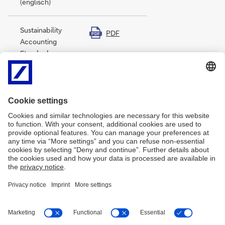
(englisch)
Sustainability
PDF
PDF
Accounting
Standards
Board Index
2025
(englisch)
Anteilsbesitz
PDF
PDF
2025
Impressum
Rechtliche Hinweise
Datenschutz
Zugänglichkeit
Kontakt
Cookies