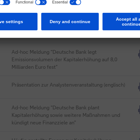
Eine Zusammenfassung in deutscher Sprache ist
EDGAR auf der Internetseite der SEC (
www.sec.gov
) zugänglic
auf Seite 28ff des PDF-Dokuments veröffentlicht.
rtialbanken oder andere in das Angebot eingebundene Händle
age bei der Deutschen Bank AG (Tel.: +49 69 910-00) eine Ve
Nachtrag Nr. 1 am 30. März 2017 zum
en Veröffentlichung veranlassen.
Wertpapierprospekt (englisch)
 auf dieser Internetseite ist nur gerichtet an (a) Personen, die
ches befinden oder (b) Personen, die sich innerhalb des Verei
Ad-hoc Meldung "Deutsche Bank legt
 professionelle Anleger unter Article 19(5) des Financial Servi
Emissionsvolumen der Kapitalerhöhung auf 8,0
otion) Order 2005 in der geltenden Fassung (die „Verordnung“) f
Milliarden Euro fest"
ties“ gemäß Artikel 49(2)(a) bis (d) der Verordnung gelten oder 
e sie in gesetzlich zulässiger Weise gerichtet werden darf, wob
Präsentation zur Analystenveranstaltung (englisch)
ls „Qualifizierte Personen“ bezeichnet werden. Alle Wertpapie
, stehen nur Qualifizierten Personen zur Verfügung und jed
jede Vereinbarung, solche Wertpapiere zu beziehen, zu kaufe
Ad-hoc Meldung "Deutsche Bank plant
ur gegenüber Qualifizierten Personen abgegeben. Personen, d
Kapitalerhöhung sowie weitere Maßnahmen und
nen sind, sollten in keinem Fall im Hinblick oder im Vertrauen 
kündigt neue Finanzziele an"
ndeln.
netseite enthaltenen Informationen sind für Personen mit Woh