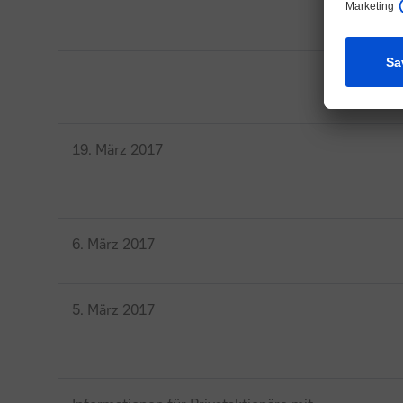
unentgeltlich über 
Bank AG, die Konso
telefonische Nachfr
Prospekts nach dess
Jegliche Information
Vereinigten Königrei
19. März 2017
befinden und (i) als
2000 (Financial Prom
„high net worth enti
Personen sind, an di
6. März 2017
Personen zusammen a
Bezug genommen wird
jedes Angebot oder 
5. März 2017
zu erwerben, wird n
Qualifizierten Perso
oder ihren Inhalt ha
Die auf dieser Inter