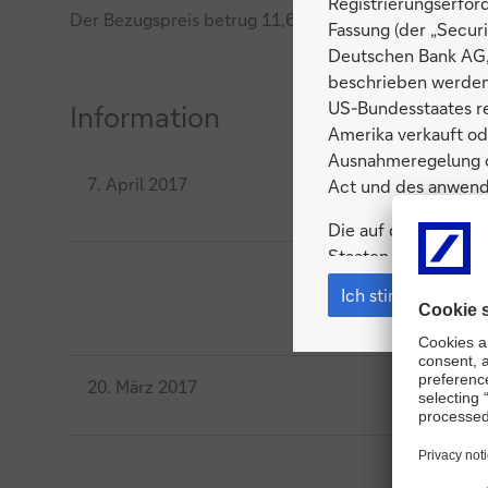
Registrierungserfor
Der Bezugspreis betrug 11,65 Euro je Aktie. 98,9 P
Fassung (der „Secur
Deutschen Bank AG, 
beschrieben werden,
US-Bundesstaates re
Information
Amerika verkauft o
Ausnahmeregelung od
7. April 2017
Act und des anwendb
Die auf dieser Inter
Staaten von Amerika
(Regulation S) („Ver
Ich stimme zu
In den Vereinigten
eines bei der US Se
Registrierungsdokume
20. März 2017
von Amerika aufhalt
den in dem Registri
der Deutschen Bank 
oder noch einzurei