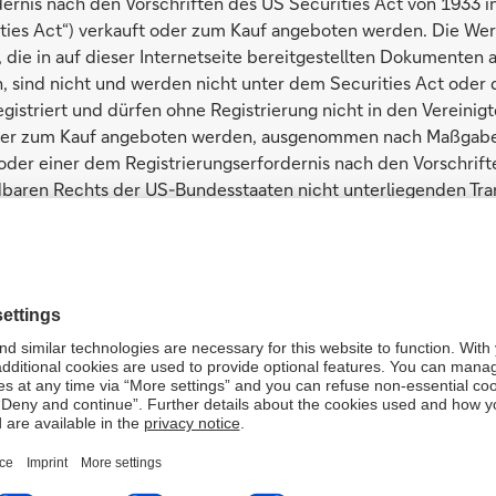
dernis nach den Vorschriften des US Securities Act von 1933 i
rozent der Bezugsrechte wurden ausgeübt. Die nicht bezogene
ities Act“) verkauft oder zum Kauf angeboten werden. Die We
die in auf dieser Internetseite bereitgestellten Dokumenten
 sind nicht und werden nicht unter dem Securities Act oder
gistriert und dürfen ohne Registrierung nicht in den Vereinig
der zum Kauf angeboten werden, ausgenommen nach Maßgabe
er einer dem Registrierungserfordernis nach den Vorschrifte
Medieninformation "Deutsche Bank schließt
aren Rechts der US-Bundesstaaten nicht unterliegenden Tran
Kapitalerhöhung erfolgreich ab"
netseite enthaltenen Informationen sind nicht für Personen in 
 oder US-Personen (wie in der unter dem Securities Act erla
Steuerliche Behandlung der Bezugsrechte aus der
ordnung S“) definiert) bestimmt.
Ich stimme nicht zu
Kapitalerhöhung der Deutsche Bank AG bei
Privatinvestoren
 Staaten von Amerika bietet die Deutsche Bank AG Wertpapie
curities and Exchange Commission („SEC“) eingereichten
nts (einschließlich eines Prospekts) an. Wenn Sie sich in den
Bezugsangebot
en und diese Internetseite besuchen, sollten Sie vor einer An
erungsdokument enthaltenen Prospekt, den Nachtrag hierzu, 
AG bei der SEC eingereicht wird, sowie weitere bereits bei d
Wertpapierprospekt (englisch)
chende Dokumente lesen. Diese Dokumente sind nach deren E