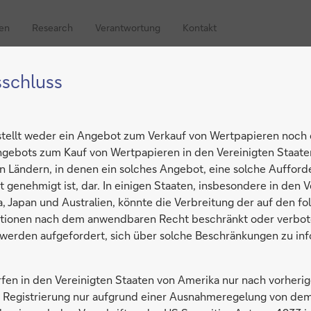
ren
Research
Verantwortung
Kontakt
schluss
Kunden-Logins
Standorte
Investor Relations
 stellt weder ein Angebot zum Verkauf von Wertpapieren noch
Aktie
Fremdkapitalgeber
Hauptversammlung
ESG
Serv
gebots zum Kauf von Wertpapieren in den Vereinigten Staate
 Ländern, in denen ein solches Angebot, eine solche Aufford
017
t genehmigt ist, dar. In einigen Staaten, insbesondere in den 
017
, Japan und Australien, könnte die Verbreitung der auf den 
ationen nach dem anwendbaren Recht beschränkt oder verbote
e werden aufgefordert, sich über solche Beschränkungen zu in
ärz 2017 angekündigte Kapitalerhöhung erfolgreich abgeschlo
ebot neuer Aktien gegen Bezugsrechte um 687,5 Millionen erhö
fen in den Vereinigten Staaten von Amerika nur nach vorherig
o.
e Registrierung nur aufgrund einer Ausnahmeregelung von de