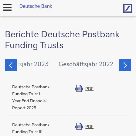
Hom
Navigation
öffnen
Berichte Deutsche Postbank
Funding Trusts
schäftsjahr 2023
Geschäftsjahr 2022
Gesc
Deutsche Postbank
PDF
PDF
Funding Trust I
Year End Financial
Report 2025
Deutsche Postbank
PDF
PDF
Funding Trust III