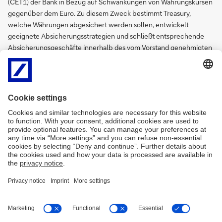
(CET1) der Bank in Bezug auf Schwankungen von Währungskursen
gegenüber dem Euro. Zu diesem Zweck bestimmt Treasury,
welche Währungen abgesichert werden sollen, entwickelt
geeignete Absicherungsstrategien und schließt entsprechende
Absicherungsgeschäfte innerhalb des vom Vorstand genehmigten
Risikoappetits ab. Dabei wird in ausländischen
Tochtergesellschaften und Niederlassungen investiertes Kapital in
Fremdwährung entweder vollständig, teilweise oder nicht gegen
Währungskursschwankungen abgesichert. Dabei berücksichtigt
die Treasury-Abteilung durch Wechselkursänderungen ausgelöste
Wertänderungseffekte auf Kapital, Kapitalabzugsposten und
risikogewichteten Aktiva in Fremdwährung sowie die verbundenen
Absicherungskosten und die Auswirkungen auf Risikoaktiva aus
Marktrisiken.
Impressum
Rechtliche Hinweise
Datenschutz
Zugänglichkeit
Kontakt
Cookies