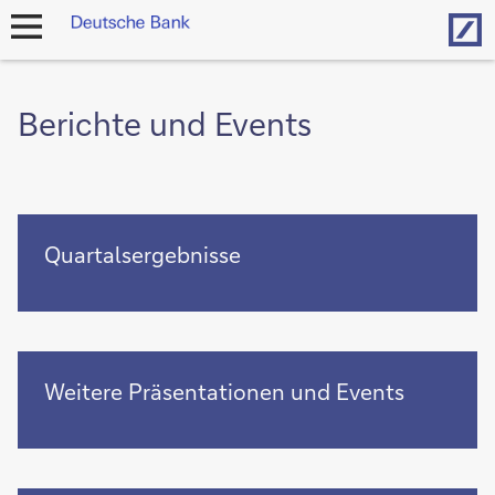
Hom
Navigation
öffnen
Berichte und Events
Quartalsergebnisse
Quartalsergebnisse
Weitere
Weitere Präsentationen und Events
Präsentationen
und
Events