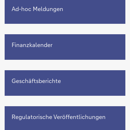
Ad-
Ad-hoc Meldungen
hoc
Meldungen
Finanzkalender
Finanzkalender
Geschäftsberichte
Geschäftsberichte
Regulatorische
Regulatorische Veröffentlichungen
Veröffentlichungen